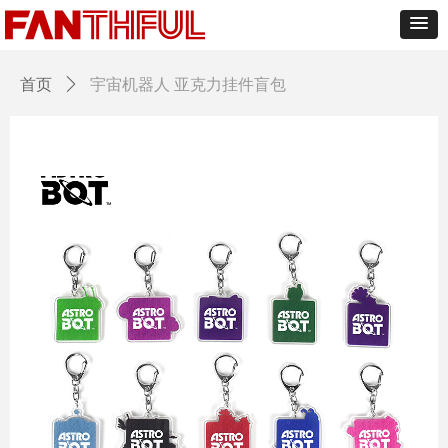
首页
ꄲ
宇宙机器人 亚克力挂件盲包