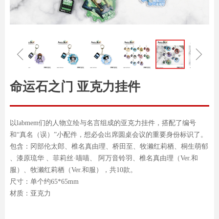
ꁆ
ꁇ
命运石之门 亚克力挂件
以labmem们的人物立绘与名言组成的亚克力挂件，搭配了编号
和“真名（误）”小配件，想必会出席圆桌会议的重要身份标识了。
包含：冈部伦太郎、椎名真由理、桥田至、牧濑红莉栖、桐生萌郁
、漆原琉华 、菲莉丝·喵喵、 阿万音铃羽、椎名真由理（Ver.和
服）、牧濑红莉栖（Ver.和服），共10款。
尺寸：单个约65*65mm
材质：亚克力