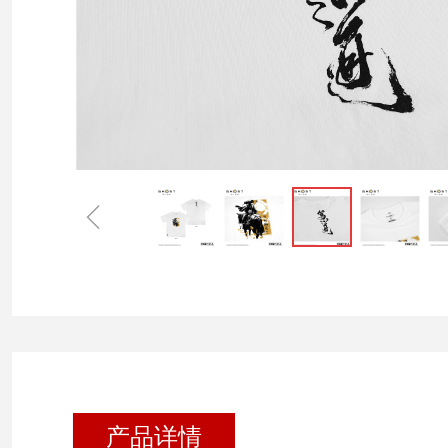
ꁆ
产品详情