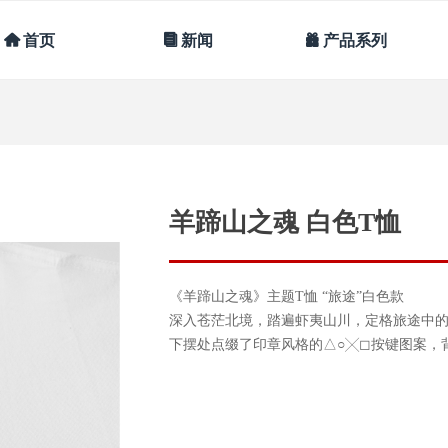
낀
首页
뀴
新闻
끣
产品系列
羊蹄山之魂 白色T恤
《羊蹄山之魂》主题T恤 “旅途”白色款
深入苍茫北境，踏遍虾夷山川，定格旅途中
下摆处点缀了印章风格的△○╳◻按键图案，