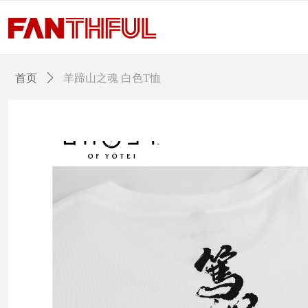
首页
ꄲ
羊蹄山之魂 白色T恤