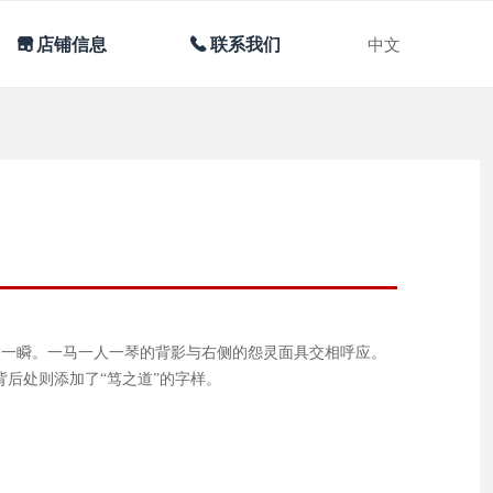
끵
店铺信息
끅
联系我们
中文
的一瞬。一马一人一琴的背影与右侧的怨灵面具交相呼应。
背后处则添加了“笃之道”的字样。