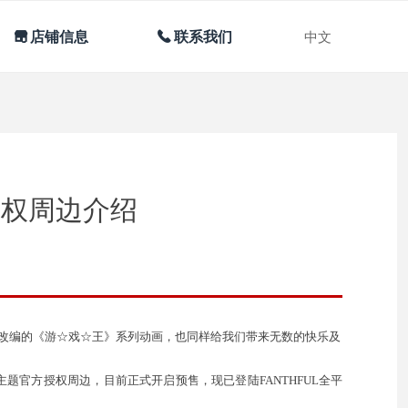
끵
店铺信息
끅
联系我们
中文
授权周边介绍
改编的《
游
☆戏☆王
》系列动画，也同样给我们带来无数的快乐及
主题
官方授权周边
，目前
正式开启预售
，现已登陆
FANTHFUL
全平