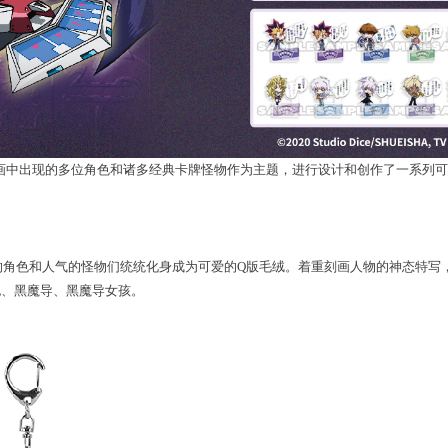
画中出现的多位角色和诸多经典卡牌怪物作为主题，进行设计和创作了一系列
的角色和人气的怪物们统统化身成为可爱的
Q
版毛绒。着重刻画人物的神态特写
也、黑魔导、黑魔导女孩。