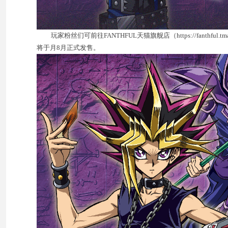
玩家粉丝们可前往
FANTHFUL
天猫旗舰店（
https://fanthful.t
将于月
8
月正式发售。