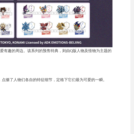
可爱有趣的周边。
该系列的预售特典，则由
Q
版人物及怪物为主题的
，点缀了人物们各自的特征细节，定格下它们最为可爱的一瞬。