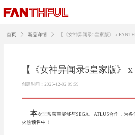
首页
ꄲ
新品详情
ꄲ
【《女神异闻录5皇家版》 x FAN
【《女神异闻录5皇家版》 x
创建时间：
2025-12-02
09:59
本
次非常荣幸能够与SEGA、ATLUS合作，为
火热预售中！