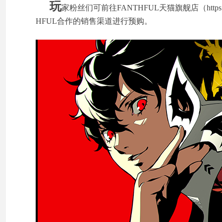
玩
家粉丝们可前往FANTHFUL天猫旗舰店（https:/
HFUL合作的销售渠道进行预购。