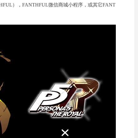
FANTHFUL），FANTHFUL微信商城小程序，或其它FANT